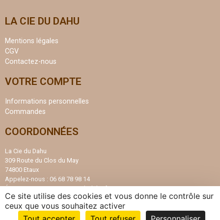
LA CIE DU DAHU
Mentions légales
CGV
Contactez-nous
VOTRE COMPTE
Informations personnelles
Commandes
COORDONNÉES
La Cie du Dahu
309 Route du Clos du May
74800 Etaux
Appelez-nous :
06 68 78 98 14
Écrivez-nous :
contact@ciedudahu.fr
Ce site utilise des cookies et vous donne le contrôle sur
ceux que vous souhaitez activer
MONTREZ QUI VOUS ÊTES AVEC
Tout accepter
Tout refuser
Personnaliser