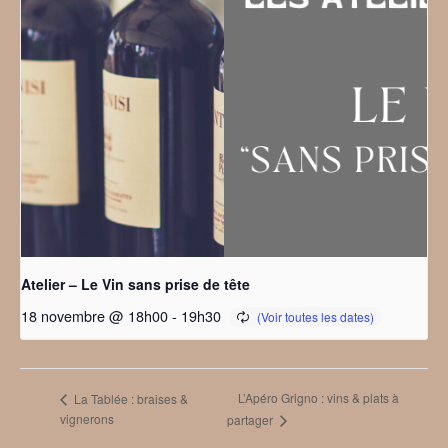
Atelier – Le Vin sans prise de tête
18 novembre @ 18h00
-
19h30
L’Apéro Grigno : vins & plats à
La Tablée : braises &
vignerons
partager