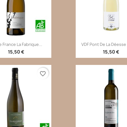
Aperçu rapide
Aperçu rapi


e France La Fabrique...
VDF Pont De La Déesse B
15,50 €
15,50 €
favorite_border