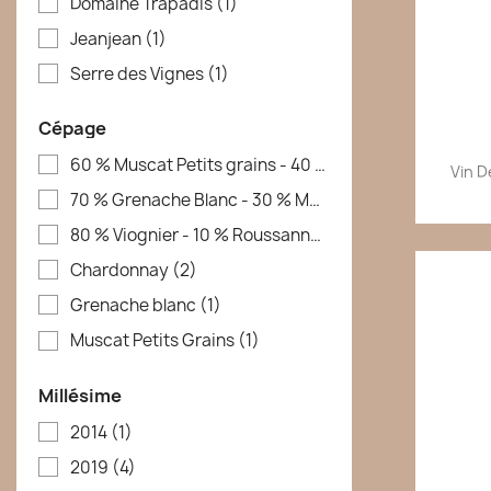
Domaine Trapadis
(1)
Jeanjean
(1)
Serre des Vignes
(1)
Cépage
60 % Muscat Petits grains - 40 % Sauvignon
(1)
Vin D
70 % Grenache Blanc - 30 % Muscat
(1)
80 % Viognier - 10 % Roussanne - 10 % Marsanne
(1)
Chardonnay
(2)
Grenache blanc
(1)
Muscat Petits Grains
(1)
Millésime
2014
(1)
2019
(4)