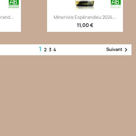
de
Aperçu rapide

rand...
Minervois Espérandieu 2024...
11,00 €
1

Suivant
2
3
4