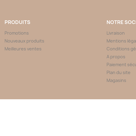
PRODUITS
NOTRE SOC
Promotions
Livraison
Nouveaux produits
Mentions léga
Meilleures ventes
Conditions gé
A propos
Paiement séc
Plan du site
Magasins