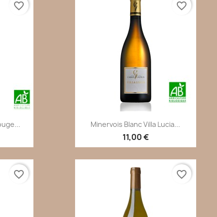
favorite_border
favorite_border
de
Aperçu rapide

uge...
Minervois Blanc Villa Lucia...
11,00 €
favorite_border
favorite_border