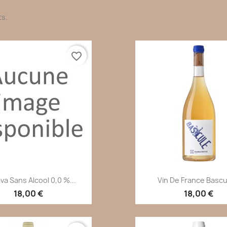
ts.
favorite_border
Aperçu rapide
Aperçu rapi


ava Sans Alcool 0,0 %...
Vin De France Bascul
18,00 €
18,00 €