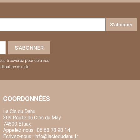
S’abonner
ous trouverez pour cela nos
ilisation du site.
COORDONNÉES
La Cie du Dahu
309 Route du Clos du May
74800 Etaux
Appelez-nous :
06 68 78 98 14
Écrivez-nous :
info
@laciedudahu.fr