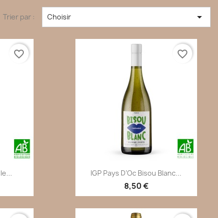

Trier par :
Choisir
favorite_border
favorite_border
de
Aperçu rapide

e...
IGP Pays D’Oc Bisou Blanc...
8,50 €