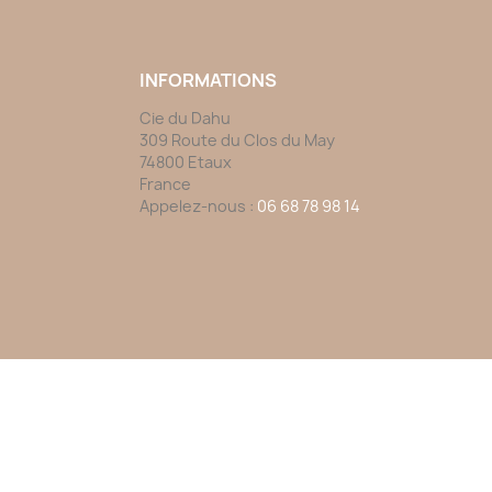
INFORMATIONS
Cie du Dahu
309 Route du Clos du May
74800 Etaux
France
Appelez-nous :
06 68 78 98 14