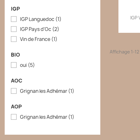
IGP
IGP V
IGP Languedoc
(1)
IGP Pays d'Oc
(2)
Vin de France
(1)
Affichage 1-12 
BIO
oui
(5)
AOC
Grignan les Adhémar
(1)
AOP
Grignan les Adhémar
(1)