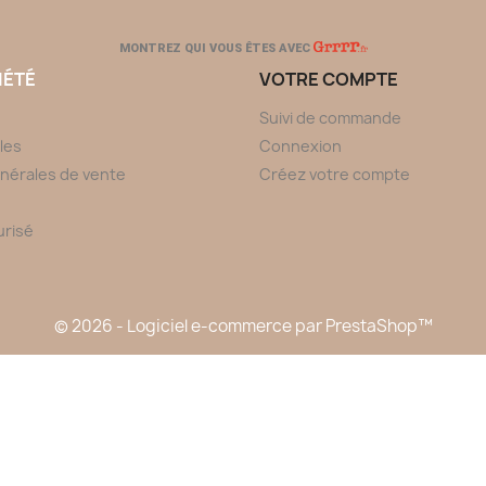
MONTREZ QUI VOUS ÊTES AVEC
IÉTÉ
VOTRE COMPTE
Suivi de commande
les
Connexion
nérales de vente
Créez votre compte
urisé
© 2026 - Logiciel e-commerce par PrestaShop™