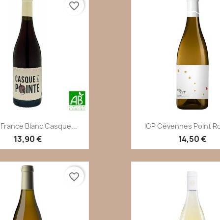
favorite_border
Aperçu rapide
Aperçu rapi


 France Blanc Casque...
IGP Cévennes Point Ro
13,90 €
14,50 €
favorite_border