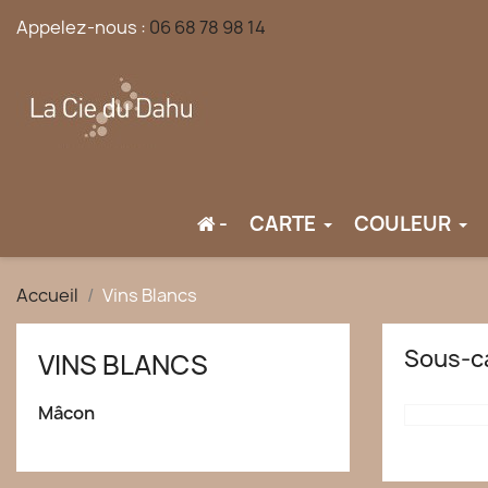
Appelez-nous :
06 68 78 98 14
-
CARTE
COULEUR
Accueil
Vins Blancs
Sous-c
VINS BLANCS
Mâcon