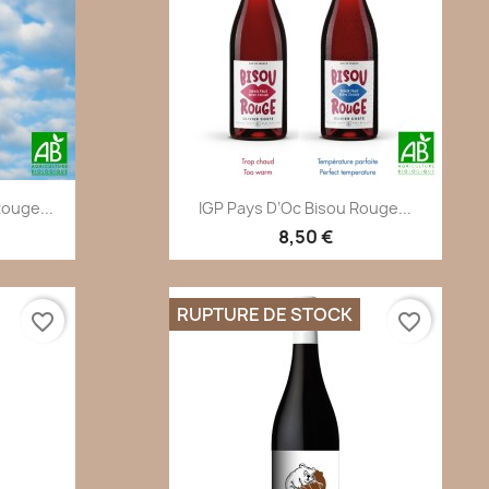
de
Aperçu rapide

ouge...
IGP Pays D’Oc Bisou Rouge...
8,50 €
RUPTURE DE STOCK
favorite_border
favorite_border