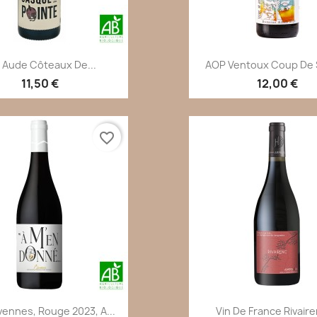
Aperçu rapide
Aperçu rapi


 Aude Côteaux De...
AOP Ventoux Coup De So
11,50 €
12,00 €
favorite_border
Aperçu rapide
Aperçu rapi


ennes, Rouge 2023, A...
Vin De France Rivairen