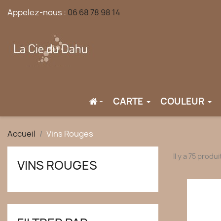
Appelez-nous :
06 68 78 98 14
-
CARTE
COULEUR
Accueil
Vins Rouges
Il y a 75 produi
VINS ROUGES