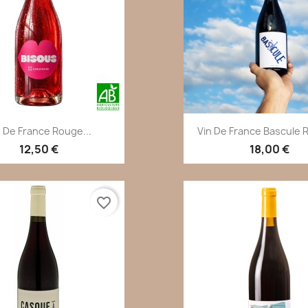
Aperçu rapide
Aperçu rapi


n De France Rouge...
Vin De France Bascule R
12,50 €
18,00 €
favorite_border