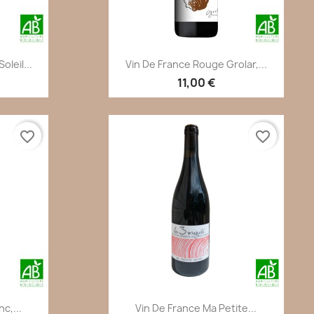
de
Aperçu rapide

leil...
Vin De France Rouge Grolar,...
11,00 €
favorite_border
favorite_border
de
Aperçu rapide

c,...
Vin De France Ma Petite...