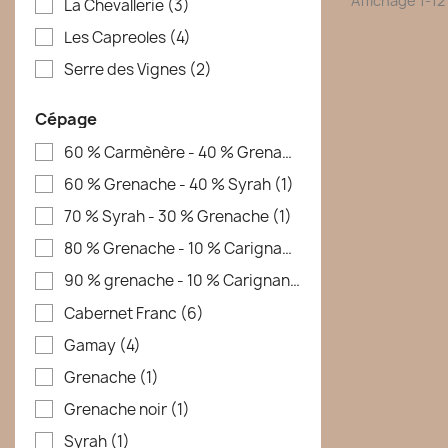
Affichage 1-12 
La Chevallerie
(3)
Les Capreoles
(4)
Serre des Vignes
(2)
Cépage
60 % Carmènère - 40 % Grenache
(1)
60 % Grenache - 40 % Syrah
(1)
70 % Syrah - 30 % Grenache
(1)
80 % Grenache - 10 % Carignan - 10 % Mourvèdre
(1)
90 % grenache - 10 % Carignan
(1)
Cabernet Franc
(6)
Gamay
(4)
Grenache
(1)
Grenache noir
(1)
Syrah
(1)