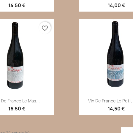
14,50 €
14,00 €
favorite_border
Aperçu rapide
Aperçu rapi


 De France Le Mas...
Vin De France Le Petit 
16,50 €
14,50 €