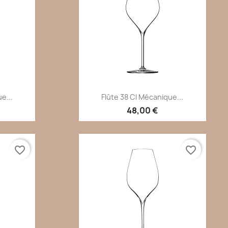
de
Aperçu rapide

e...
Flûte 38 Cl Mécanique...
48,00 €
favorite_border
favorite_border