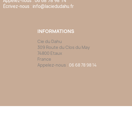
Appelez-nous :
06 68 78 98 14
Écrivez-nous :
info
@laciedudahu.fr
INFORMATIONS
Cie du Dahu
309 Route du Clos du May
74800 Etaux
France
Appelez-nous :
06 68 78 98 14