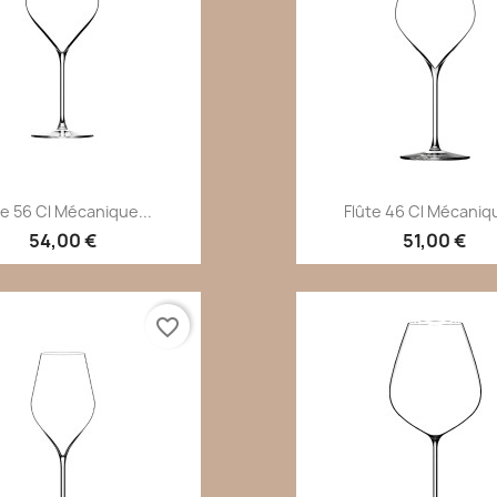
Aperçu rapide
Aperçu rapi


te 56 Cl Mécanique...
Flûte 46 Cl Mécaniqu
54,00 €
51,00 €
favorite_border