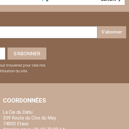
S’abonner
ous trouverez pour cela nos
ilisation du site.
COORDONNÉES
La Cie du Dahu
309 Route du Clos du May
74800 Etaux