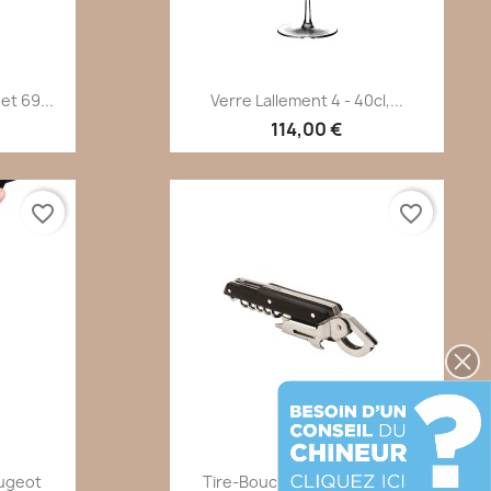
de
Aperçu rapide

t 69...
Verre Lallement 4 - 40cl,...
114,00 €
favorite_border
favorite_border
de
Aperçu rapide

eugeot
Tire-Bouchon Peugeot Le...