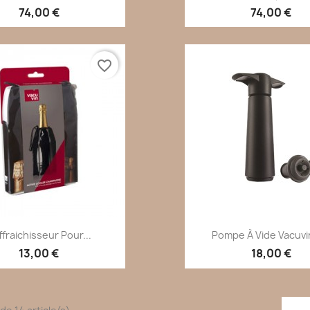
74,00 €
74,00 €
favorite_border
Aperçu rapide
Aperçu rapi


ffraichisseur Pour...
Pompe À Vide Vacuvin,
13,00 €
18,00 €