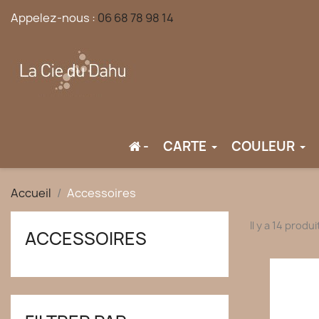
Appelez-nous :
06 68 78 98 14
-
CARTE
COULEUR
Accueil
Accessoires
Il y a 14 produi
ACCESSOIRES