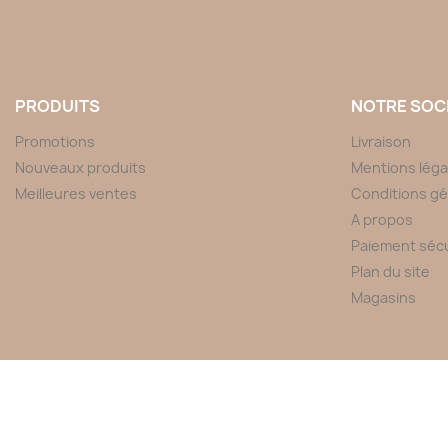
PRODUITS
NOTRE SOC
Promotions
Livraison
Nouveaux produits
Mentions léga
Meilleures ventes
Conditions gé
A propos
Paiement séc
Plan du site
Magasins