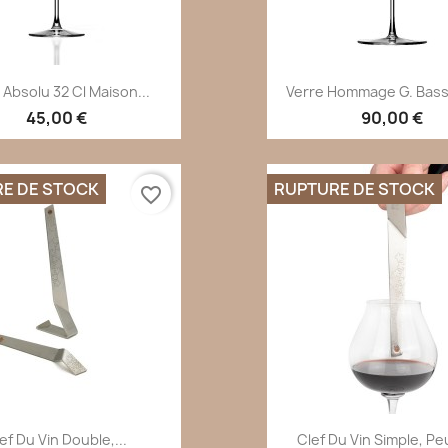
Aperçu rapide
Aperçu rapi


 Absolu 32 Cl Maison...
Verre Hommage G. Basse
45,00 €
90,00 €
E DE STOCK
RUPTURE DE STOCK
favorite_border
Aperçu rapide
Aperçu rapi


ef Du Vin Double,...
Clef Du Vin Simple, P