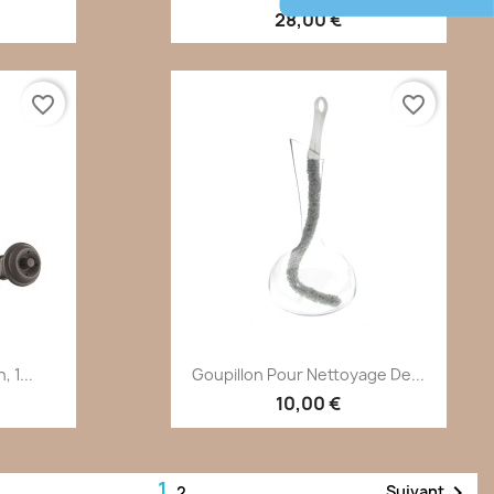
28,00 €
favorite_border
favorite_border
de
Aperçu rapide

 1...
Goupillon Pour Nettoyage De...
10,00 €
1

Suivant
2