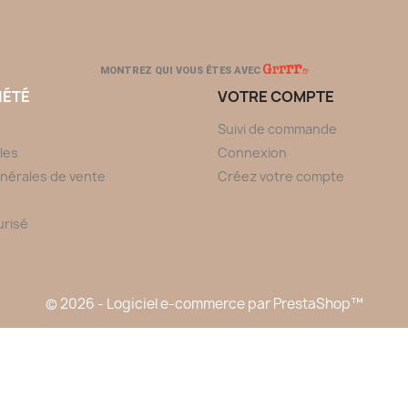
MONTREZ QUI VOUS ÊTES AVEC
IÉTÉ
VOTRE COMPTE
Suivi de commande
les
Connexion
nérales de vente
Créez votre compte
urisé
© 2026 - Logiciel e-commerce par PrestaShop™