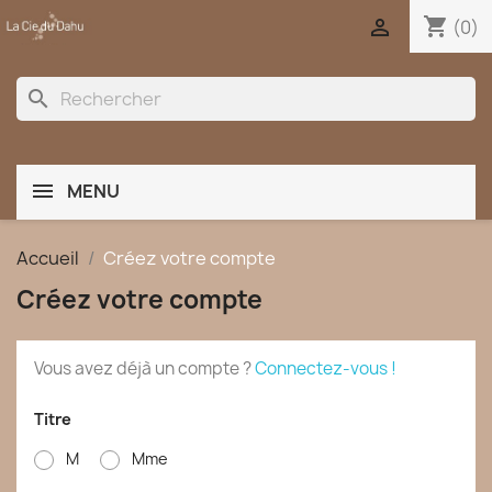
shopping_cart

(0)
search
MENU
Accueil
Créez votre compte
Créez votre compte
Vous avez déjà un compte ?
Connectez-vous !
Titre
M
Mme