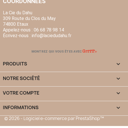
COORDONNÉES
La Cie du Dahu
309 Route du Clos du May
74800 Etaux
Appelez-nous :
06 68 78 98 14
Écrivez-nous :
info
@laciedudahu.fr
MONTREZ QUI VOUS ÊTES AVEC
PRODUITS

NOTRE SOCIÉTÉ

VOTRE COMPTE

INFORMATIONS
keyboard_arrow_down
© 2026 - Logiciel e-commerce par PrestaShop™