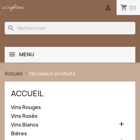
shopping_cart

(0)
search
MENU
Accueil
Nouveaux produits
ACCUEIL
Vins Rouges
Vins Rosés

Vins Blancs
Bières