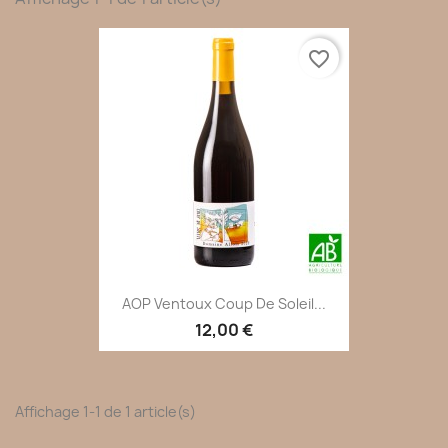
favorite_border
AOP Ventoux Coup De Soleil...
12,00 €
Affichage 1-1 de 1 article(s)