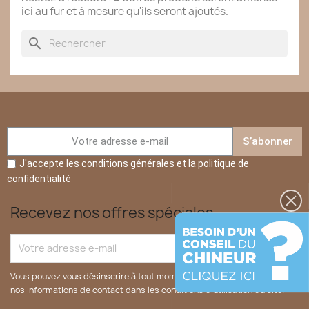
ici au fur et à mesure qu'ils seront ajoutés.
search
S’abonner
J'accepte les conditions générales et la politique de
confidentialité
Recevez nos offres spéciales
Vous pouvez vous désinscrire à tout moment. Vous trouverez pour cela
nos informations de contact dans les conditions d'utilisation du site.