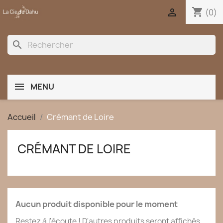
shopping_cart

(0)
search
MENU
Accueil
Crémant de Loire
CRÉMANT DE LOIRE
Aucun produit disponible pour le moment
Restez à l'écoute ! D'autres produits seront affichés