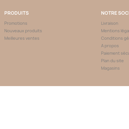
PRODUITS
NOTRE SOC
Promotions
Livraison
Nouveaux produits
Mentions léga
Meilleures ventes
Conditions gé
A propos
Paiement séc
Plan du site
Magasins