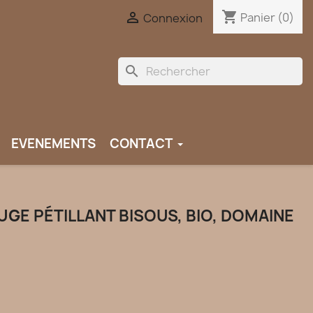
shopping_cart

Panier
(0)
Connexion
search
EVENEMENTS
CONTACT
UGE PÉTILLANT BISOUS, BIO, DOMAINE