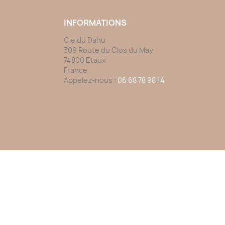
INFORMATIONS
Cie du Dahu
309 Route du Clos du May
74800 Etaux
France
Appelez-nous :
06 68 78 98 14