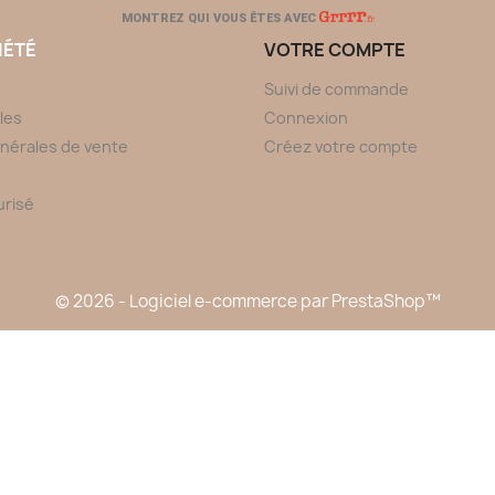
MONTREZ QUI VOUS ÊTES AVEC
IÉTÉ
VOTRE COMPTE
Suivi de commande
les
Connexion
nérales de vente
Créez votre compte
urisé
© 2026 - Logiciel e-commerce par PrestaShop™