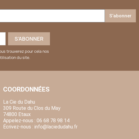
S’abonner
ous trouverez pour cela nos
ilisation du site.
COORDONNÉES
La Cie du Dahu
309 Route du Clos du May
74800 Etaux
Appelez-nous :
06 68 78 98 14
Écrivez-nous :
info
@laciedudahu.fr