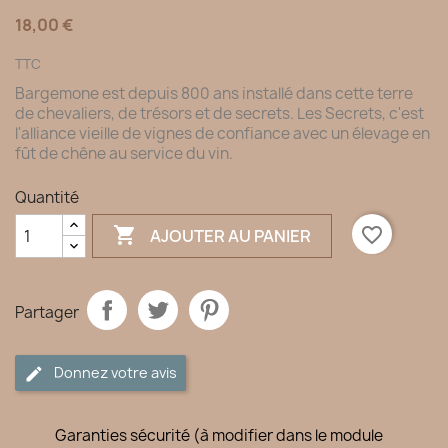
18,00 €
TTC
Bargemone est depuis 800 ans installé dans cette terre
de chevaliers, de trésors et de secrets. Les Secrets, c'est
l'alliance vieille de vignes de confiance avec un élevage en
fût de chêne au service du vin.
Quantité

favorite_border
AJOUTER AU PANIER
Partager
Donnez votre avis
Garanties sécurité (à modifier dans le module