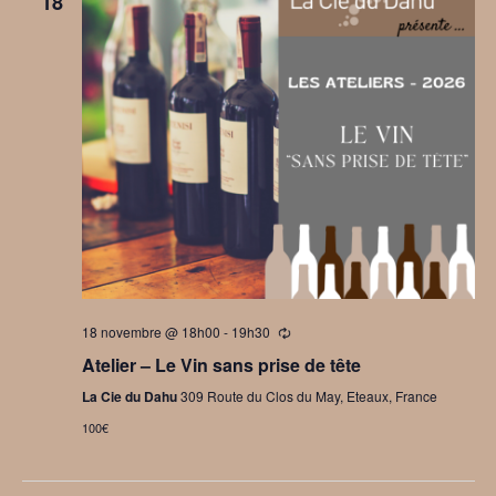
18
18 novembre @ 18h00
-
19h30
Se
répètant
Atelier – Le Vin sans prise de tête
La Cie du Dahu
309 Route du Clos du May, Eteaux, France
100€