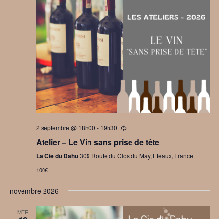
vues
Évèn
2 septembre @ 18h00
-
19h30
Se
répètant
Atelier – Le Vin sans prise de tête
La Cie du Dahu
309 Route du Clos du May, Eteaux, France
100€
novembre 2026
MER