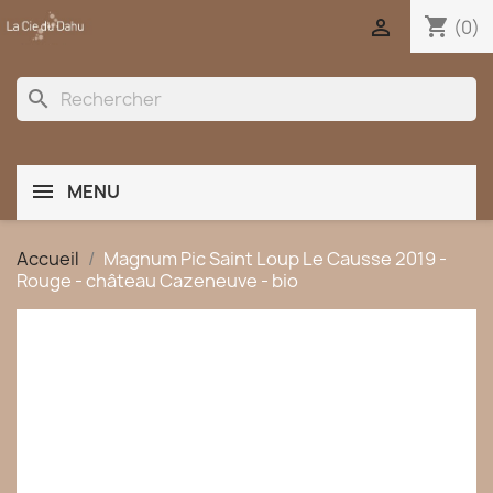
shopping_cart

(0)
search
MENU
Accueil
Magnum Pic Saint Loup Le Causse 2019 -
Rouge - château Cazeneuve - bio