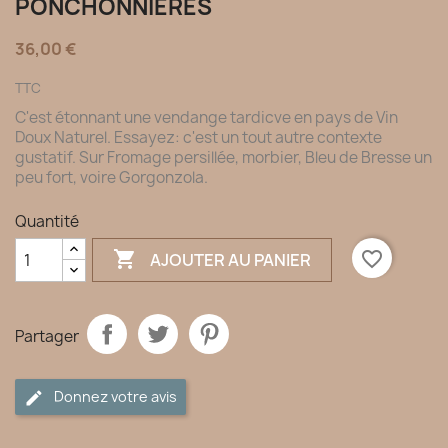
PONCHONNIÈRES
36,00 €
TTC
C'est étonnant une vendange tardicve en pays de Vin
Doux Naturel. Essayez: c'est un tout autre contexte
gustatif. Sur Fromage persillée, morbier, Bleu de Bresse un
peu fort, voire Gorgonzola.
Quantité

favorite_border
AJOUTER AU PANIER
Partager
Donnez votre avis