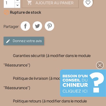

favorite_border
AJOUTER AU PANIER

Rupture de stock
Partager
Donnez votre avis
Garanties sécurité (à modifier dans le module
"Réassurance")
Politique de livraison (à modifier dans le module
"Réassurance")
Politique retours (à modifier dans le module