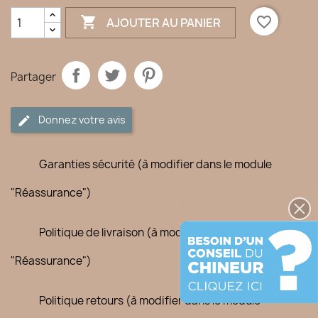

favorite_border
AJOUTER AU PANIER
Partager
Donnez votre avis
Garanties sécurité (à modifier dans le module
"Réassurance")
Politique de livraison (à modifier dans le module
"Réassurance")
Politique retours (à modifier dans le module