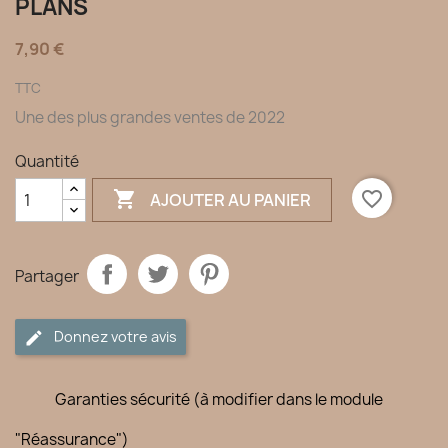
PLANS
7,90 €
TTC
Une des plus grandes ventes de 2022
Quantité

favorite_border
AJOUTER AU PANIER
Partager
Donnez votre avis
Garanties sécurité (à modifier dans le module
"Réassurance")