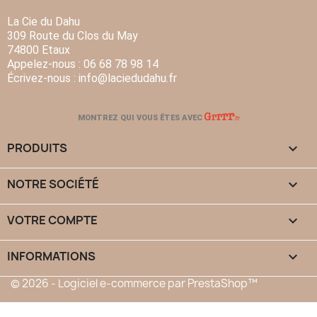
La Cie du Dahu
309 Route du Clos du May
74800 Etaux
Appelez-nous :
06 68 78 98 14
Écrivez-nous :
info
@laciedudahu.fr
MONTREZ QUI VOUS ÊTES AVEC
PRODUITS

NOTRE SOCIÉTÉ

VOTRE COMPTE

INFORMATIONS
keyboard_arrow_down
© 2026 - Logiciel e-commerce par PrestaShop™