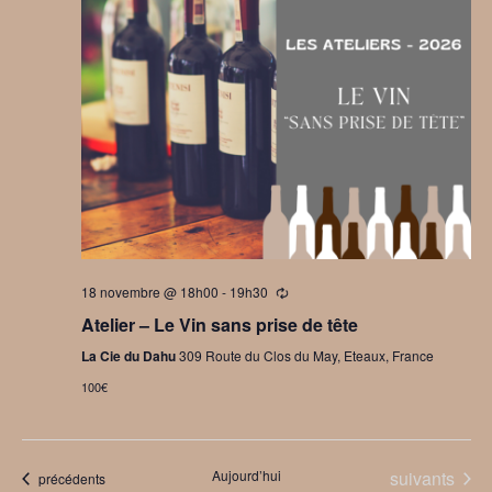
18 novembre @ 18h00
-
19h30
Se
répètant
Atelier – Le Vin sans prise de tête
La Cie du Dahu
309 Route du Clos du May, Eteaux, France
100€
Évènements
Aujourd’hui
suivants
Évènements
précédents