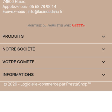
74800 Etaux
Appelez-nous :
06 68 78 98 14
Écrivez-nous :
info
@laciedudahu.fr
MONTREZ QUI VOUS ÊTES AVEC
PRODUITS

NOTRE SOCIÉTÉ

VOTRE COMPTE

INFORMATIONS
keyboard_arrow_down
© 2026 - Logiciel e-commerce par PrestaShop™