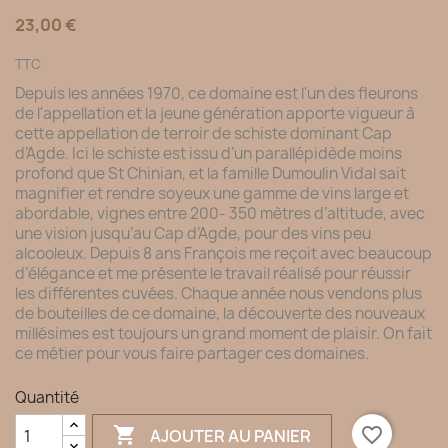
23,00 €
TTC
Depuis les années 1970, ce domaine est l'un des fleurons
de l'appellation et la jeune génération apporte vigueur à
cette appellation de terroir de schiste dominant Cap
d’Agde. Ici le schiste est issu d’un parallépidède moins
profond que St Chinian, et la famille Dumoulin Vidal sait
magnifier et rendre soyeux une gamme de vins large et
abordable, vignes entre 200- 350 mètres d’altitude, avec
une vision jusqu’au Cap d’Agde, pour des vins peu
alcooleux. Depuis 8 ans François me reçoit avec beaucoup
d’élégance et me présente le travail réalisé pour réussir
les différentes cuvées. Chaque année nous vendons plus
de bouteilles de ce domaine, la découverte des nouveaux
millésimes est toujours un grand moment de plaisir. On fait
ce métier pour vous faire partager ces domaines.
Quantité

favorite_border
AJOUTER AU PANIER